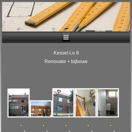
Kessel-Lo 9
Renovatie + bijbouw