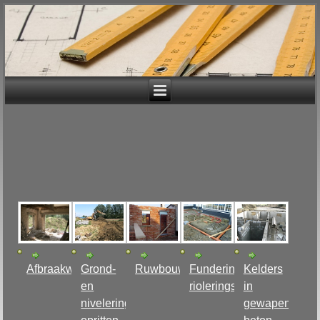
Afbraakwerken
Grond-
Ruwbouw
Funderingswerken,
Kelders
en
rioleringswerken
in
niveleringswerken,
gewapend