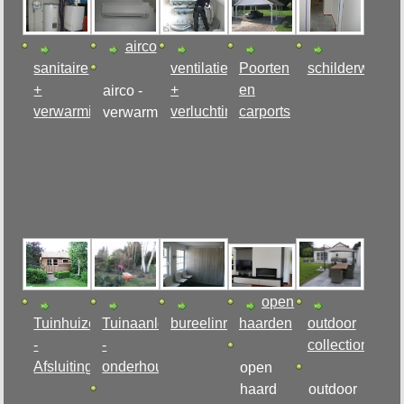
airco
sanitaire
ventilatie
Poorten
schilderwerke
+
+
en
airco -
verwarmingsinstallatie
verluchtingssystemen
carports
verwarming
open
Tuinhuizen
Tuinaanleg
bureelinrichting
haarden
outdoor
-
-
collection
Afsluitingen
onderhoud
open
haard
outdoor