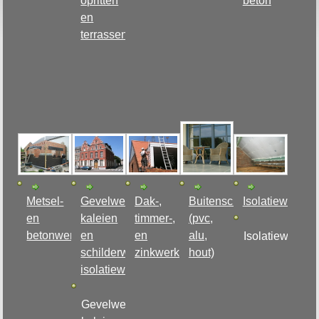
opritten
beton
en
terrassen
Metsel-
Gevelwerken,
Dak-,
Buitenschrijnwerkerij
Isolatiewerken
en
kaleien
timmer-,
(pvc,
betonwerken
en
en
alu,
Isolatiewerken
schilderwerken
zinkwerken
hout)
isolatiewerken
Gevelwerken,