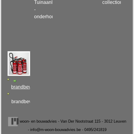
Tuinaanleg
collection
-
onderhoud
brandbeveiliging
brandbeveiliging
woon- en bouwadvies - Van Der Nootstraat 115 - 3012 Leuven
- info@m-woon-bouwadvies.be - 0495/241819